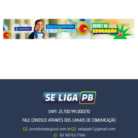
CNPJ: 23.700.991.0001/10
FALE CONOSCO ATRAVÉS DOS CANAIS DE COMUNICAÇÃO
jornalistapb@uol.com.br
seligapb1@gmail.com
83 98762-7566