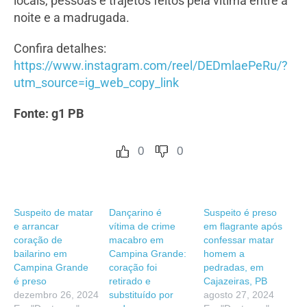
locais, pessoas e trajetos feitos pela vítima entre a
noite e a madrugada.
Confira detalhes:
https://www.instagram.com/reel/DEDmlaePeRu/?
utm_source=ig_web_copy_link
Fonte: g1 PB
0
0
Suspeito de matar
Dançarino é
Suspeito é preso
e arrancar
vítima de crime
em flagrante após
coração de
macabro em
confessar matar
bailarino em
Campina Grande:
homem a
Campina Grande
coração foi
pedradas, em
é preso
retirado e
Cajazeiras, PB
dezembro 26, 2024
substituído por
agosto 27, 2024