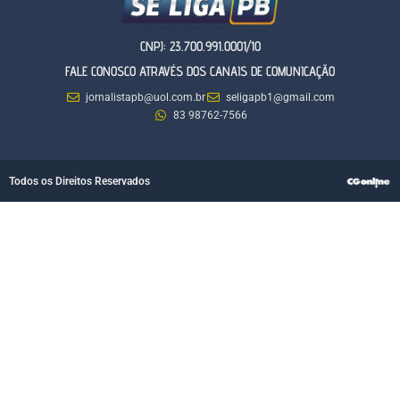
CNPJ: 23.700.991.0001/10
FALE CONOSCO ATRAVÉS DOS CANAIS DE COMUNICAÇÃO
jornalistapb@uol.com.br
seligapb1@gmail.com
83 98762-7566
Todos os Direitos Reservados