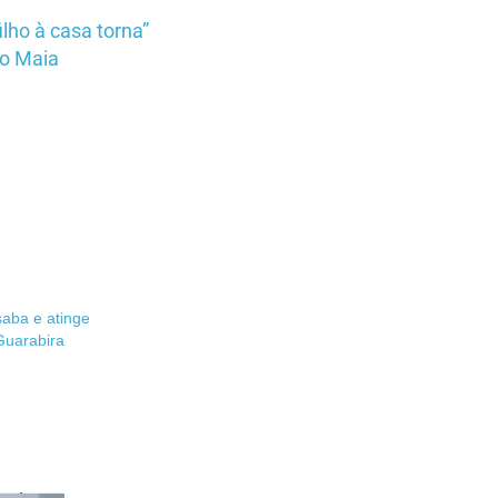
lho à casa torna”
io Maia
saba e atinge
Guarabira