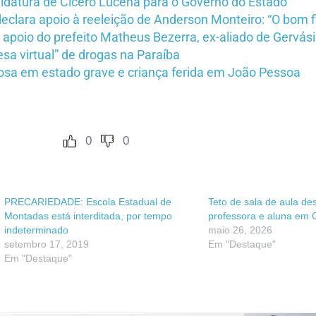
idatura de Cicero Lucena para o Governo do Estado
lara apoio à reeleição de Anderson Monteiro: “O bom fi
apoio do prefeito Matheus Bezerra, ex-aliado de Gervás
sa virtual” de drogas na Paraíba
dosa em estado grave e criança ferida em João Pessoa
0
0
PRECARIEDADE: Escola Estadual de
Teto de sala de aula de
Montadas está interditada, por tempo
professora e aluna em 
indeterminado
maio 26, 2026
setembro 17, 2019
Em "Destaque"
Em "Destaque"