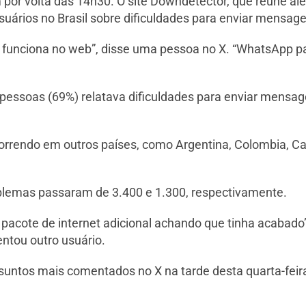
por volta das 14h30. O site Downdetector, que reúne ale
uários no Brasil sobre dificuldades para enviar mensagen
 funciona no web”, disse uma pessoa no X. “WhatsApp p
pessoas (69%) relatava dificuldades para enviar mensa
orrendo em outros países, como Argentina, Colombia, C
oblemas passaram de 3.400 e 1.300, respectivamente.
pacote de internet adicional achando que tinha acabad
ntou outro usuário.
suntos mais comentados no X na tarde desta quarta-feir