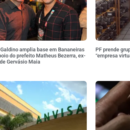
 Galdino amplia base em Bananeiras
PF prende gru
oio do prefeito Matheus Bezerra, ex-
“empresa virtu
 de Gervásio Maia