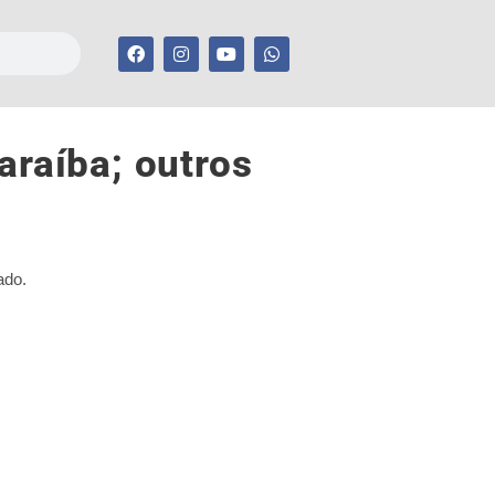
raíba; outros
ado.