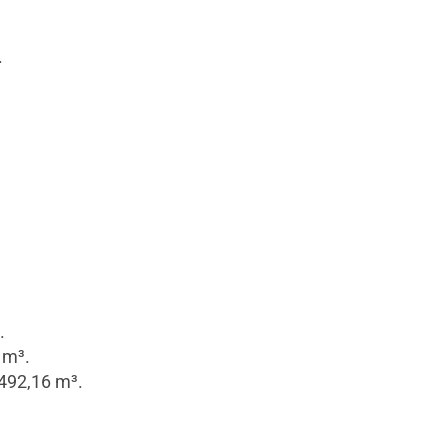
.
.
 m³.
.492,16 m³.