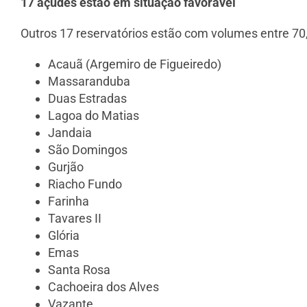
17 açudes estão em situação favorável
Outros 17 reservatórios estão com volumes entre 70,
Acauã (Argemiro de Figueiredo)
Massaranduba
Duas Estradas
Lagoa do Matias
Jandaia
São Domingos
Gurjão
Riacho Fundo
Farinha
Tavares II
Glória
Emas
Santa Rosa
Cachoeira dos Alves
Vazante