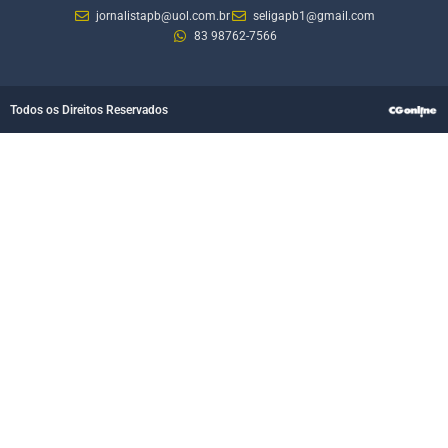
jornalistapb@uol.com.br
seligapb1@gmail.com
83 98762-7566
Todos os Direitos Reservados