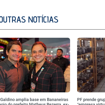
OUTRAS NOTÍCIAS
 Galdino amplia base em Bananeiras
PF prende gru
oio do prefeito Matheus Bezerra, ex-
“empresa virtu