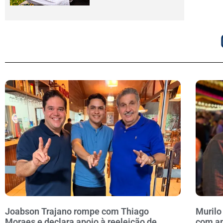
Joabson Trajano rompe com Thiago
Murilo
Moraes e declara apoio à reeleição de
com ap