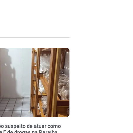
po suspeito de atuar como
al” de drogas na Paraíba